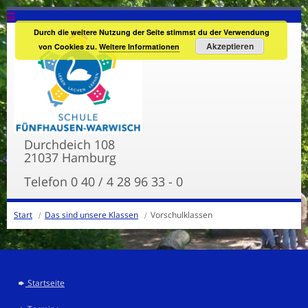
Durch die weitere Nutzung der Seite stimmst du der Verwendung
Akzeptieren
von Cookies zu.
Weitere Informationen
Durchdeich 108
2
1037 Hamburg
Telefon 0 40 / 4 28 96 33 - 0
Start
Das sind unsere Klassen
Vorschulklassen
Startseite