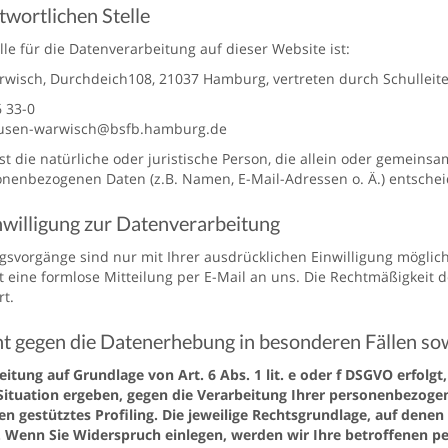
twortlichen Stelle
lle für die Datenverarbeitung auf dieser Website ist:
wisch, Durchdeich108, 21037 Hamburg, vertreten durch Schulleite
6 33-0
hausen-warwisch@bsfb.hamburg.de
ist die natürliche oder juristische Person, die allein oder gemein
nenbezogenen Daten (z.B. Namen, E-Mail-Adressen o. Ä.) entschei
nwilligung zur Datenverarbeitung
svorgänge sind nur mit Ihrer ausdrücklichen Einwilligung möglich. 
t eine formlose Mitteilung per E-Mail an uns. Die Rechtmäßigkeit 
t.
t gegen die Datenerhebung in besonderen Fällen s
tung auf Grundlage von Art. 6 Abs. 1 lit. e oder f DSGVO erfolgt,
Situation ergeben, gegen die Verarbeitung Ihrer personenbezogene
 gestütztes Profiling. Die jeweilige Rechtsgrundlage, auf denen
 Wenn Sie Widerspruch einlegen, werden wir Ihre betroffenen p