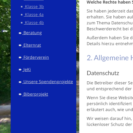
Welche Rechte haben S
Klasse 3b
Sie haben jederzeit d
Klasse 4a
erhalten. Sie haben au
Klasse 4b
zum Thema Datenschutz
Beschwerderecht bei d
Beratung
Außerdem haben Sie da
Details hierzu entnehm
Elternrat
2. Allgemeine 
Förderverein
JeKi
Datenschutz
Unsere Spendenprojekte
Die Betreiber dieser S
und entsprechend der 
Biberprojekt
Wenn Sie diese Websit
persönlich identifizie
erläutert auch, wie un
Wir weisen darauf hin,
lückenloser Schutz der 