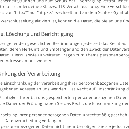
Sicherheitsgründen und zum Schutz der Übertragung vertraulicher I
etreiber senden, eine SSL-bzw. TLS-Verschlüsselung. Eine verschlü
s von “http://” auf “https://” wechselt und an dem Schloss-Symbol 
Verschlüsselung aktiviert ist, können die Daten, die Sie an uns üb
g, Löschung und Berichtigung
er geltenden gesetzlichen Bestimmungen jederzeit das Recht auf 
en, deren Herkunft und Empfänger und den Zweck der Datenverarb
Daten. Hierzu sowie zu weiteren Fragen zum Thema personenbezoge
n Adresse an uns wenden.
änkung der Verarbeitung
ie Einschränkung der Verarbeitung Ihrer personenbezogenen Daten 
gebenen Adresse an uns wenden. Das Recht auf Einschränkung der
ichtigkeit Ihrer bei uns gespeicherten personenbezogenen Daten be
die Dauer der Prüfung haben Sie das Recht, die Einschränkung de
rbeitung Ihrer personenbezogenen Daten unrechtmäßig geschah / g
r Datenverarbeitung verlangen.
 personenbezogenen Daten nicht mehr benötigen, Sie sie jedoch 