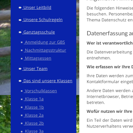
Unser Leitbild
Die folgenden Hinweis
besuchen. Personenbezo
Unsere Schulregeln
Thema Datenschutz ent
Ganztagsschule
Datenerfassung a
Anmeldung zur GBS
Wer ist verantwortlich
Nachmittagsstruktur
Die Datenverarbeitung
entnehmen.
Mittagsessen
Wie erfassen wir Ihre 
Unser Team
Ihre Daten werden zum 
Das sind unsere Klassen
Kontaktformular einge
Andere Daten werden au
Vorschulklassen
Internetbrowser, Betri
Klasse 1a
betreten.
Klasse 1b
Wofür nutzen wir Ihre
Klasse 2a
Ein Teil der Daten wir
Klasse 2b
Nutzerverhaltens verw
Klasse 3a