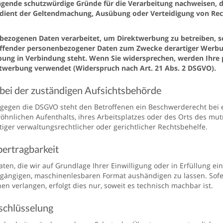
gende schutzwürdige Gründe für die Verarbeitung nachweisen, di
 dient der Geltendmachung, Ausübung oder Verteidigung von Rec
ezogenen Daten verarbeitet, um Direktwerbung zu betreiben, so 
ffender personenbezogener Daten zum Zwecke derartiger Werbung e
bung in Verbindung steht. Wenn Sie widersprechen, werden Ihr
twerbung verwendet (Widerspruch nach Art. 21 Abs. 2 DSGVO).
bei der zuständigen Aufsichtsbehörde
 gegen die DSGVO steht den Betroffenen ein Beschwerderecht bei 
wöhnlichen Aufenthalts, ihres Arbeitsplatzes oder des Orts des m
ger verwaltungsrechtlicher oder gerichtlicher Rechtsbehelfe.
ertragbarkeit
ten, die wir auf Grundlage Ihrer Einwilligung oder in Erfüllung ein
 gängigen, maschinenlesbaren Format aushändigen zu lassen. Sofe
n verlangen, erfolgt dies nur, soweit es technisch machbar ist.
schlüsselung