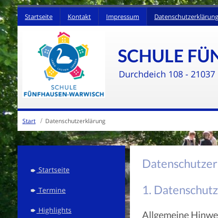
Startseite
Kontakt
Impressum
Datenschutzerklärun
SCHULE F
Durchdeich 108 - 2
1037 
Start
Datenschutzerklärung
Datenschutzer
Startseite
1. Datenschutz
Termine
Highlights
Allgemeine Hinwe