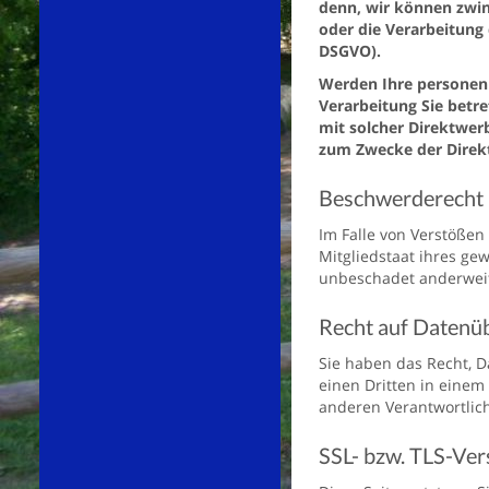
denn, wir können zwin
oder die Verarbeitung
DSGVO).
Werden Ihre personenb
Verarbeitung Sie betre
mit solcher Direktwer
zum Zwecke der Direk
Beschwerderecht 
Im Falle von Verstößen
Mitgliedstaat ihres ge
unbeschadet anderweiti
Recht auf Datenüb
Sie haben das Recht, Da
einen Dritten in einem
anderen Verantwortliche
SSL- bzw. TLS-Ver