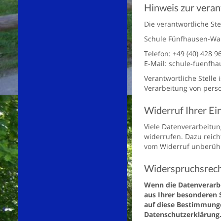
Hinweis zur veran
Die verantwortliche Ste
Schule Fünfhausen-War
Telefon: +49 (40) 428 9
E-Mail: schule-fuenf
Verantwortliche Stelle 
Verarbeitung von perso
Widerruf Ihrer Ei
Viele Datenverarbeitung
widerrufen. Dazu reich
vom Widerruf unberühr
Widerspruchsrech
Wenn die Datenverarbei
aus Ihrer besonderen 
auf diese Bestimmungen
Datenschutzerklärung.